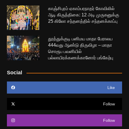
காஞ்சிபுரம் ஏகாம்பரநாதர் கோவிலில்
ஆடி கிருத்திகை: 12 அடி முருகனுக்கு
25 கிலோ சந்தனத்தில் சந்தனக்காப்பு
தூத்துக்குடி பனிமய மாதா பேராலய
444வது ஆண்டு திருவிழா – மாதா
சொரூப பவனியில்
பல்லாயிரக்கணக்கானோர் பங்கேற்பு
Social
Like
Follow
Follow