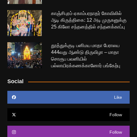
காஞ்சிபுரம் ஏகாம்பரநாதர் கோவிலில்
ஆடி கிருத்திகை: 12 அடி முருகனுக்கு
25 கிலோ சந்தனத்தில் சந்தனக்காப்பு
தூத்துக்குடி பனிமய மாதா பேராலய
444வது ஆண்டு திருவிழா – மாதா
சொரூப பவனியில்
பல்லாயிரக்கணக்கானோர் பங்கேற்பு
Social
Like
Follow
Follow