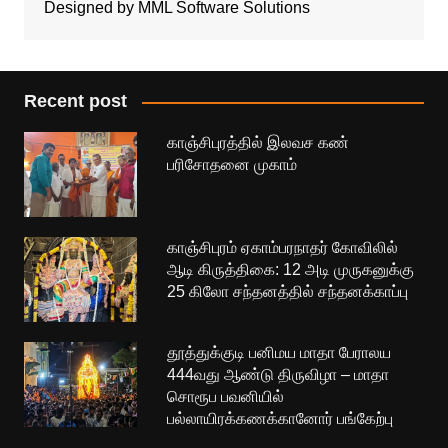
Designed by MML Software Solutions
Recent post
காஞ்சிபுரத்தில் இலவச கண்
பரிசோதனை முகாம்
காஞ்சிபுரம் ஏகாம்பரநாதர் கோவிலில்
ஆடி கிருத்திகை: 12 அடி முருகனுக்கு
25 கிலோ சந்தனத்தில் சந்தனக்காப்பு
தூத்துக்குடி பனிமய மாதா பேராலய
444வது ஆண்டு திருவிழா – மாதா
சொரூப பவனியில்
பல்லாயிரக்கணக்கானோர் பங்கேற்பு