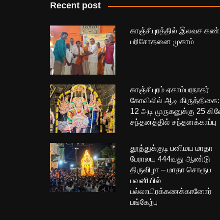
Recent post
காஞ்சிபுரத்தில் இலவச கண்
பரிசோதனை முகாம்
காஞ்சிபுரம் ஏகாம்பரநாதர்
கோவிலில் ஆடி கிருத்திகை:
12 அடி முருகனுக்கு 25 கி
சந்தனத்தில் சந்தனக்காப்பு
தூத்துக்குடி பனிமய மாதா
பேராலய 444வது ஆண்டு
திருவிழா – மாதா சொரூப
பவனியில்
பல்லாயிரக்கணக்கானோர்
பங்கேற்பு