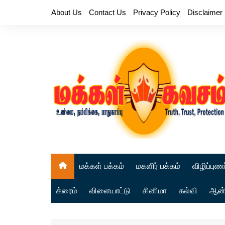
Skip
About Us
Contact Us
Privacy Policy
Disclaimer
to
content
மக்கள் பக்கம்
மகளிர் பக்கம்
விழிப்புணர
க்ரைம்
விளையாட்டு
சினிமா
கல்வி
ஆன்