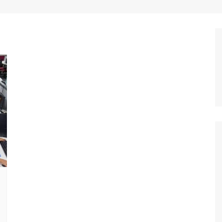
வேலைவாய்ப்பு
ஜோதிடம்
மருத்துவம்
விவசாயம்
அறிவியல்
தொழில்நுட்பம்
கார்ட்டூன்ஸ்
வர்த்தகம்