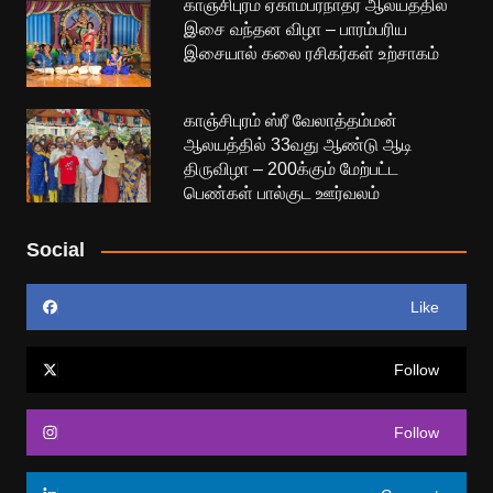
காஞ்சிபுரம் ஏகாம்பரநாதர் ஆலயத்தில்
இசை வந்தன விழா – பாரம்பரிய
இசையால் கலை ரசிகர்கள் உற்சாகம்
காஞ்சிபுரம் ஸ்ரீ வேலாத்தம்மன்
ஆலயத்தில் 33வது ஆண்டு ஆடி
திருவிழா – 200க்கும் மேற்பட்ட
பெண்கள் பால்குட ஊர்வலம்
Social
Like
Follow
Follow