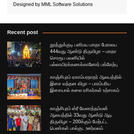
Designed by MML Software Solutions
Recent post
தூத்துக்குடி பனிமய மாதா பேராலய
444வது ஆண்டு திருவிழா – மாதா
சொரூப பவனியில்
பல்லாயிரக்கணக்கானோர் பங்கேற்பு
காஞ்சிபுரம் ஏகாம்பரநாதர் ஆலயத்தில்
இசை வந்தன விழா – பாரம்பரிய
இசையால் கலை ரசிகர்கள் உற்சாகம்
காஞ்சிபுரம் ஸ்ரீ வேலாத்தம்மன்
ஆலயத்தில் 33வது ஆண்டு ஆடி
திருவிழா – 200க்கும் மேற்பட்ட
பெண்கள் பால்குட ஊர்வலம்