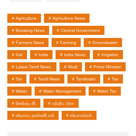
Agriculture
Agriculture News
Breaking News
Central Government
Farmers News
Farming
Groundwater
Gst
India
India News
Irrigation
Latest Tamil News.
Modi
Prime Minister
Sst
Tamil News
Tamilnadu
Tax
Water
Water Management
Water Tax
நிலத்தடி நீர்
மத்திய அரசு
விவசாய தண்ணீர் வரி
விவசாயிகள்