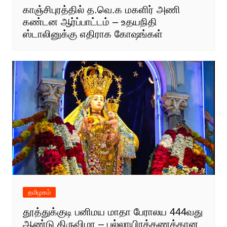
காஞ்சிபுரத்தில் த.வெ.க மகளிர் அணி
கண்டன ஆர்ப்பாட்டம் – உதயநிதி
ஸ்டாலினுக்கு எதிராக கோஷங்கள்
தமிழகம்
தூத்துக்குடி பனிமய மாதா பேராலய 444வது
ஆண்டு திருவிழா – பல்லாயிரக்கணக்கான