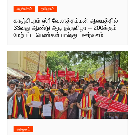
ஆன்மீகம்
தமிழகம்
காஞ்சிபுரம் ஸ்ரீ வேலாத்தம்மன் ஆலயத்தில்
33வது ஆண்டு ஆடி திருவிழா – 200க்கும்
மேற்பட்ட பெண்கள் பால்குட ஊர்வலம்
தமிழகம்