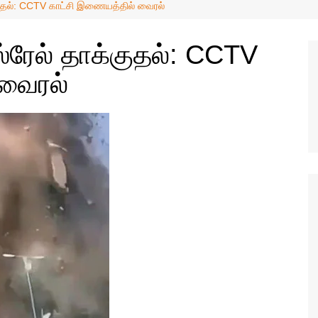
வேலைவாய்ப்பு
ுதல்: CCTV காட்சி இணையத்தில் வைரல்
ஜோதிடம்
ரேல் தாக்குதல்: CCTV
மருத்துவம்
வைரல்
விவசாயம்
அறிவியல்
தொழில்நுட்பம்
கார்ட்டூன்ஸ்
வர்த்தகம்