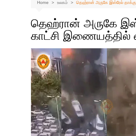
Home
உலகம்
தெஹ்ரான் அருகே இஸ்ரேல் தாக்க
தெஹ்ரான் அருகே இஸ்
காட்சி இணையத்தில் 