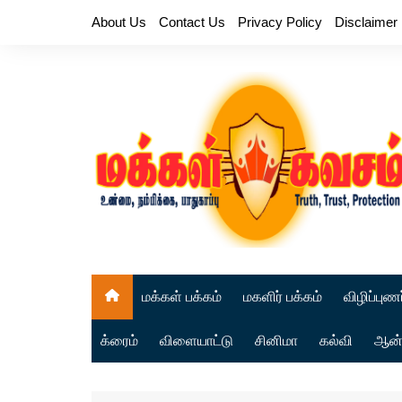
Skip
About Us
Contact Us
Privacy Policy
Disclaimer
to
content
மக்கள் பக்கம்
மகளிர் பக்கம்
விழிப்புணர
க்ரைம்
விளையாட்டு
சினிமா
கல்வி
ஆன்