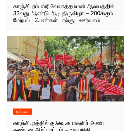
காஞ்சிபுரம் ஸ்ரீ வேலாத்தம்மன் ஆலயத்தில்
33வது ஆண்டு ஆடி திருவிழா – 200க்கும்
மேற்பட்ட பெண்கள் பால்குட ஊர்வலம்
தமிழகம்
காஞ்சிபுரத்தில் த.வெ.க மகளிர் அணி
கண்டன ஆர்ப்பாட்டம் – உதயநிதி