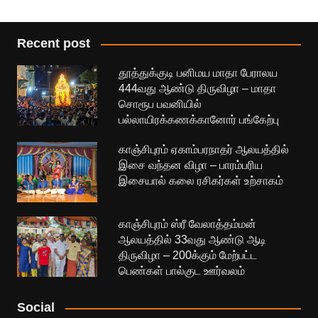
Recent post
தூத்துக்குடி பனிமய மாதா பேராலய
444வது ஆண்டு திருவிழா – மாதா
சொரூப பவனியில்
பல்லாயிரக்கணக்கானோர் பங்கேற்பு
காஞ்சிபுரம் ஏகாம்பரநாதர் ஆலயத்தில்
இசை வந்தன விழா – பாரம்பரிய
இசையால் கலை ரசிகர்கள் உற்சாகம்
காஞ்சிபுரம் ஸ்ரீ வேலாத்தம்மன்
ஆலயத்தில் 33வது ஆண்டு ஆடி
திருவிழா – 200க்கும் மேற்பட்ட
பெண்கள் பால்குட ஊர்வலம்
Social