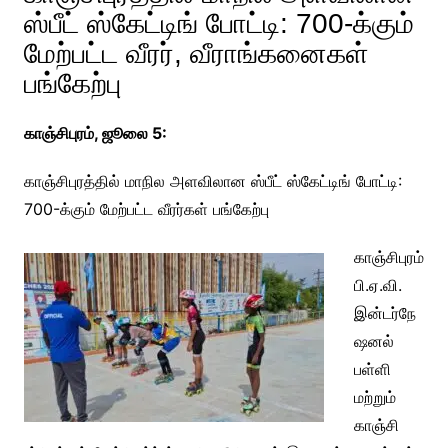
ஸ்பீட் ஸ்கேட்டிங் போட்டி: 700-க்கும்
மேற்பட்ட வீரர், வீராங்கனைகள்
பங்கேற்பு
காஞ்சிபுரம், ஜூலை 5:
காஞ்சிபுரத்தில் மாநில அளவிலான ஸ்பீட் ஸ்கேட்டிங் போட்டி:
700-க்கும் மேற்பட்ட வீரர்கள் பங்கேற்பு
காஞ்சிபுரம்
பி.ஏ.வி.
இன்டர்நே
ஷனல்
பள்ளி
மற்றும்
காஞ்சி