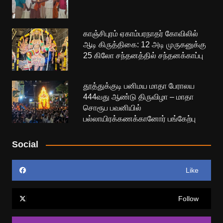
காஞ்சிபுரம் ஏகாம்பரநாதர் கோவிலில்
ஆடி கிருத்திகை: 12 அடி முருகனுக்கு
25 கிலோ சந்தனத்தில் சந்தனக்காப்பு
தூத்துக்குடி பனிமய மாதா பேராலய
444வது ஆண்டு திருவிழா – மாதா
சொரூப பவனியில்
பல்லாயிரக்கணக்கானோர் பங்கேற்பு
Social
Like
Follow