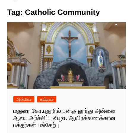
Tag:
Catholic Community
ஆன்மீகம்
தமிழகம்
மதுரை கோ.புதூரில் புனித லூர்து அன்னை
ஆலய அர்ச்சிப்பு விழா: ஆயிரக்கணக்கான
பக்தர்கள் பங்கேற்பு