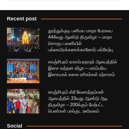
Recent post
தூத்துக்குடி பனிமய மாதா பேராலய
444வது ஆண்டு திருவிழா – மாதா
சொரூப பவனியில்
பல்லாயிரக்கணக்கானோர் பங்கேற்பு
காஞ்சிபுரம் ஏகாம்பரநாதர் ஆலயத்தில்
இசை வந்தன விழா – பாரம்பரிய
இசையால் கலை ரசிகர்கள் உற்சாகம்
காஞ்சிபுரம் ஸ்ரீ வேலாத்தம்மன்
ஆலயத்தில் 33வது ஆண்டு ஆடி
திருவிழா – 200க்கும் மேற்பட்ட
பெண்கள் பால்குட ஊர்வலம்
Social