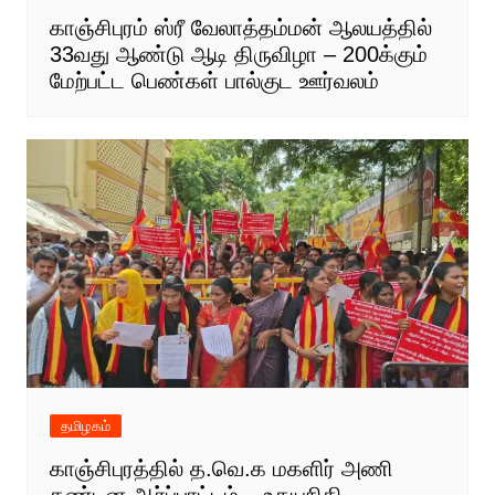
காஞ்சிபுரம் ஸ்ரீ வேலாத்தம்மன் ஆலயத்தில்
33வது ஆண்டு ஆடி திருவிழா – 200க்கும்
மேற்பட்ட பெண்கள் பால்குட ஊர்வலம்
தமிழகம்
காஞ்சிபுரத்தில் த.வெ.க மகளிர் அணி
கண்டன ஆர்ப்பாட்டம் – உதயநிதி