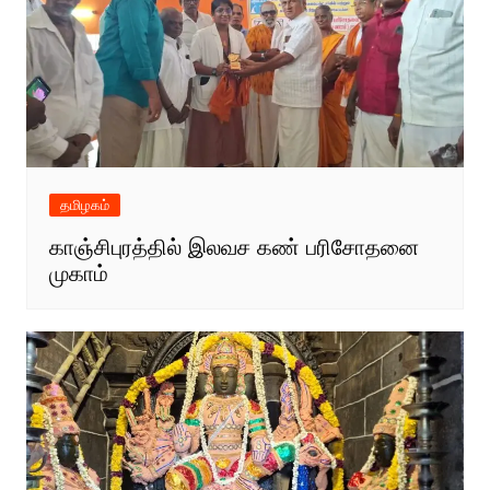
தமிழகம்
காஞ்சிபுரத்தில் இலவச கண் பரிசோதனை
முகாம்