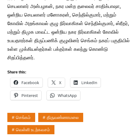
செயலாளர் அன்பழகன், நகர மன்ற தலைவர் சாதிக்பாஷா,
ஒன்றிய செயலாளர் மனோகரன், செந்தில்குமார், மற்றும்
கோவில் அறங்காவல் குழு நிர்வாகிகள் செந்தில்குமார், ஸ்ரீதர்,
மற்றும் திமுக மாவட்ட ஒன்றிய நகர நிர்வாகிகள் கோவில்
உபயதாரர்கள் திருப்பணிக் குழுவினர் செங்கம் நகரப் பகுதியில்
உள்ள முக்கியஸ்தர்கள் பக்தர்கள் கலந்து கொண்டு
சிறப்பித்தனர்.
Share this:
Facebook
X
LinkedIn
Pinterest
WhatsApp
செங்கம்
திருவண்ணாமலை
வெள்ளி உடற்கவசம்