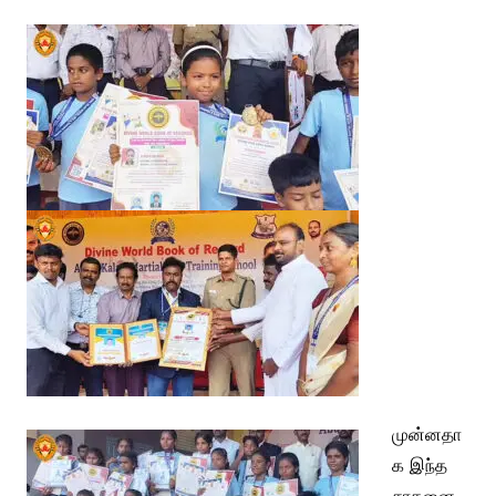
முன்னதா
க இந்த