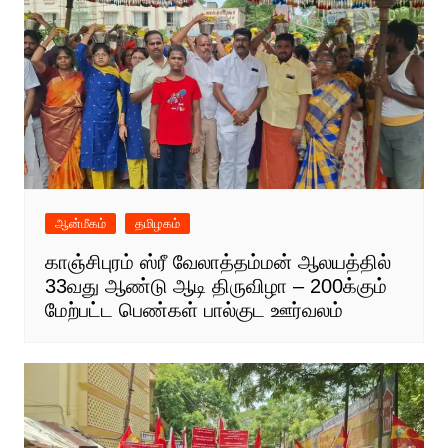
ஆன்மீகம்
தமிழகம்
காஞ்சிபுரம் ஸ்ரீ வேலாத்தம்மன் ஆலயத்தில்
33வது ஆண்டு ஆடி திருவிழா – 200க்கும்
மேற்பட்ட பெண்கள் பால்குட ஊர்வலம்