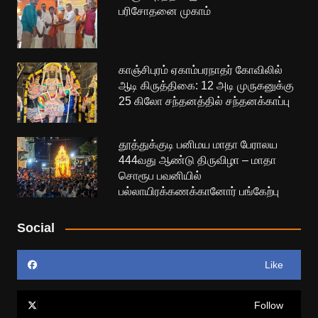
பரிசோதனை முகாம்
காஞ்சிபுரம் ஏகாம்பரநாதர் கோவிலில்
ஆடி கிருத்திகை: 12 அடி முருகனுக்கு
25 கிலோ சந்தனத்தில் சந்தனக்காப்பு
தூத்துக்குடி பனிமய மாதா பேராலய
444வது ஆண்டு திருவிழா – மாதா
சொரூப பவனியில்
பல்லாயிரக்கணக்கானோர் பங்கேற்பு
Social
Like
Follow