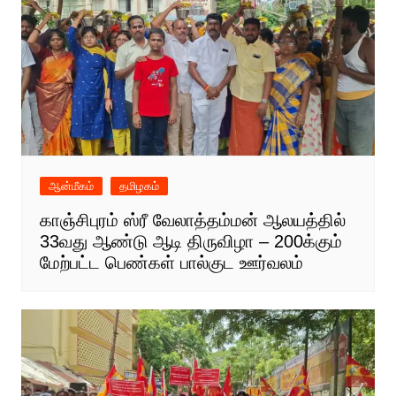
ஆன்மீகம்
தமிழகம்
காஞ்சிபுரம் ஸ்ரீ வேலாத்தம்மன் ஆலயத்தில்
33வது ஆண்டு ஆடி திருவிழா – 200க்கும்
மேற்பட்ட பெண்கள் பால்குட ஊர்வலம்