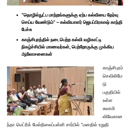
“தொழில்நுட்ப மாற்றங்களுக்கு ஏற்ப கல்வியை தேர்வு
செய்ய வேண்டும்” – கல்வியாளர்
ஜெயப்பிரகாஷ் காந்தி
பேச்சு
காஞ்சிபுரத்தில் நடைபெற்ற கல்வி வழிகாட்டி
நிகழ்ச்சியில் மாணவர்கள், பெற்றோருக்கு முக்கிய
ஆலோசனைகள்
காஞ்சிபுரம்
செவிலிமே
டு
பகுதியில்
உள்ள
சுவாமி
விவேகான
ந்தா மெட்ரிக் மேல்நிலைப்பள்ளி
சார்பில் “மனதில் உறுதி