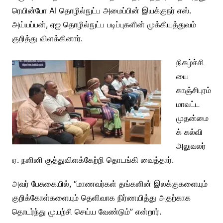
ரெயின்போ AI தொழில்நுட்ப அமைப்பின் இயக்குநர் எஸ்.
அய்யப்பன், ஏஐ தொழில்நுட்ப படிப்புகளின் முக்கியத்துவம்
குறித்து விளக்கினார்.
நிகழ்ச்சி
யை
காஞ்சிபுரம்
மாவட்ட
முதன்மை
க் கல்வி
அலுவலர்
ஏ. நளினி குத்துவிளக்கேற்றி தொடங்கி வைத்தார்.
அவர் பேசுகையில், “மாணவர்கள் தங்களின் இலக்குகளையும்
குறிக்கோள்களையும் தெளிவாக நிர்ணயித்து அதற்காக
தொடர்ந்து முயற்சி செய்ய வேண்டும்” என்றார்.