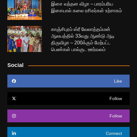
இசை வந்தன விழா – பாரம்பரிய
இசையால் கலை ரசிகர்கள் உற்சாகம்
காஞ்சிபுரம் ஸ்ரீ வேலாத்தம்மன்
ஆலயத்தில் 33வது ஆண்டு ஆடி
திருவிழா – 200க்கும் மேற்பட்ட
பெண்கள் பால்குட ஊர்வலம்
Social
Like
Follow
Follow
Connect