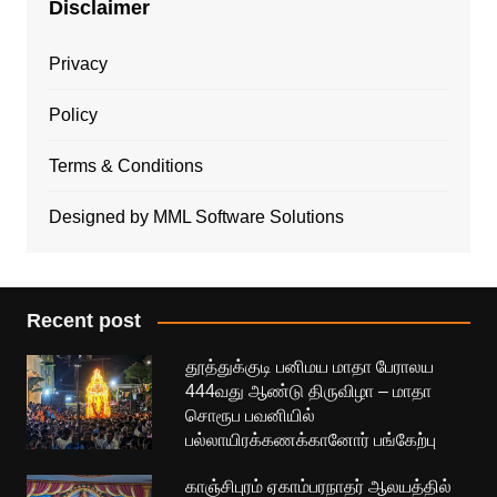
Disclaimer
Privacy
Policy
Terms & Conditions
Designed by MML Software Solutions
Recent post
தூத்துக்குடி பனிமய மாதா பேராலய
444வது ஆண்டு திருவிழா – மாதா
சொரூப பவனியில்
பல்லாயிரக்கணக்கானோர் பங்கேற்பு
காஞ்சிபுரம் ஏகாம்பரநாதர் ஆலயத்தில்