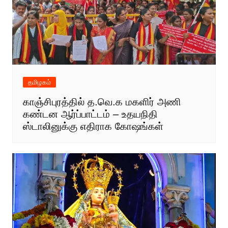
தமிழகம்
காஞ்சிபுரத்தில் த.வெ.க மகளிர் அணி
கண்டன ஆர்ப்பாட்டம் – உதயநிதி
ஸ்டாலினுக்கு எதிராக கோஷங்கள்