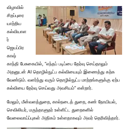
விழாவில்
சிறப்புரை
யாற்றிய
கல்வியாள
ர்
ஜெயப்பிர
காஷ்
காந்தி
பேசுகையில், “எந்தப் படிப்பை தேர்வு செய்தாலும்
அதனுடன் AI தொழில்நுட்ப கல்வியையும் இணைத்து கற்க
வேண்டும். வளர்ந்து வரும் தொழில்நுட்ப மாற்றங்களுக்கு ஏற்ப
கல்வியை தேர்வு செய்வது அவசியம்” என்றார்.
மேலும், மீன்வளத்துறை, கால்நடைத் துறை, கண் நோயியல்,
செவிலியர், மருந்தாளுநர் உள்ளிட்ட துறைகளில்
வேலைவாய்ப்புகள் அதிகம் உள்ளதாகவும் அவர் தெரிவித்தார்.