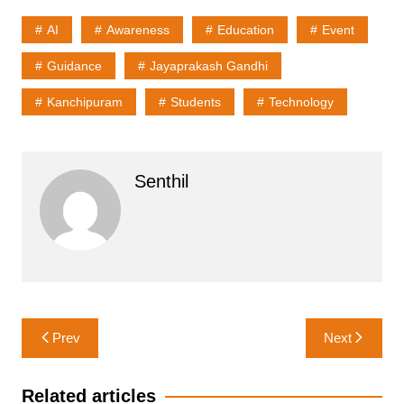
AI
Awareness
Education
Event
Guidance
Jayaprakash Gandhi
Kanchipuram
Students
Technology
Senthil
Post
Prev
Next
navigation
Related articles