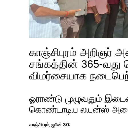
காஞ்சிபுரம் அறிஞர்
சங்கத்தின் 365-வது
விமர்சையாக நடைபெற
ஓராண்டு முழுவதும் இட
கொண்டாடிய லயன்ஸ் அமை
காஞ்சிபுரம், ஜூன் 30: