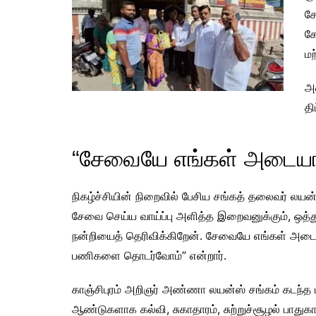
சே
கே
மற
அ
தி
“சேவையே எங்கள் அடையாள
நிகழ்ச்சியின் நிறைவில் பேசிய சங்கத் தலைவர் லயன்
சேவை செய்ய வாய்ப்பு அளித்த இறைவனுக்கும், ஒத்து
நன்றியைத் தெரிவிக்கிறேன். சேவையே எங்கள் அடையா
பணிகளை தொடர்வோம்” என்றார்.
காஞ்சிபுரம் அறிஞர் அண்ணா லயன்ஸ் சங்கம் கடந்த
ஆண்டுகளாக கல்வி, சுகாதாரம், சுற்றுச்சூழல் பாதுகாப