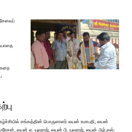
 சேவைப்
.
ரியாதை
க்கறை
ய
ற்பு
கழ்ச்சியில் சங்கத்தின் பொருளாளர் லயன் உமாபதி, லயன்
மரேசன், லயன் ஏ. யுவராஜ், லயன் பி. யுவராஜ், லயன் ஆர்.எஸ்.