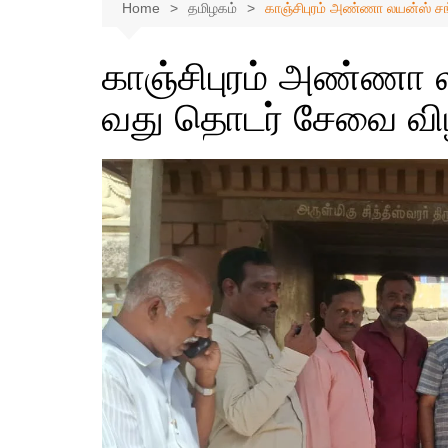
Home
தமிழகம்
காஞ்சிபுரம் அண்ணா லயன்ஸ் ச
காஞ்சிபுரம் அண்ணா ல
வது தொடர் சேவை வி