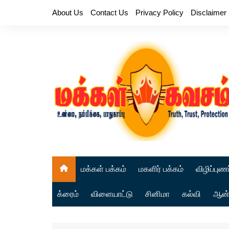
Skip
About Us
Contact Us
Privacy Policy
Disclaimer
to
content
மக்கள் பக்கம்
மகளிர் பக்கம்
விழிப்புணர
க்ரைம்
விளையாட்டு
சினிமா
கல்வி
ஆன்