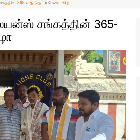
வேலைவாய்ப்பு
ங்கத்தின் 365-வது தொடர் சேவை விழா
ஜோதிடம்
யன்ஸ் சங்கத்தின் 365-
மருத்துவம்
ழா
விவசாயம்
அறிவியல்
தொழில்நுட்பம்
கார்ட்டூன்ஸ்
வர்த்தகம்