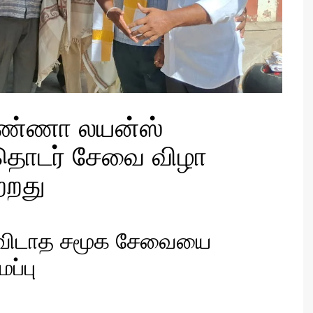
 அண்ணா லயன்ஸ்
 தொடர் சேவை விழா
்றது
ைவிடாத சமூக சேவையை
ப்பு