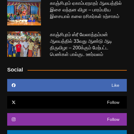
காஞ்சிபுரம் ஏகாம்பரநாதர் ஆலயத்தில்
இசை வந்தன விழா – பாரம்பரிய
இசையால் கலை ரசிகர்கள் உற்சாகம்
காஞ்சிபுரம் ஸ்ரீ வேலாத்தம்மன்
ஆலயத்தில் 33வது ஆண்டு ஆடி
திருவிழா – 200க்கும் மேற்பட்ட
பெண்கள் பால்குட ஊர்வலம்
Social
Like
Follow
Follow