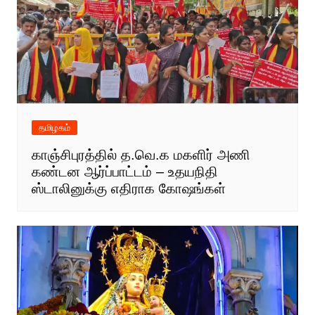
தமிழகம்
காஞ்சிபுரத்தில் த.வெ.க மகளிர் அணி
கண்டன ஆர்ப்பாட்டம் – உதயநிதி
ஸ்டாலினுக்கு எதிராக கோஷங்கள்