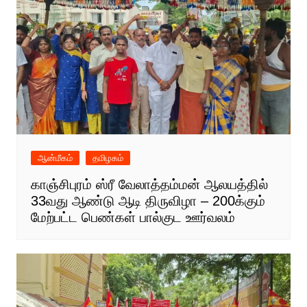
ஆன்மீகம்
தமிழகம்
காஞ்சிபுரம் ஸ்ரீ வேலாத்தம்மன் ஆலயத்தில்
33வது ஆண்டு ஆடி திருவிழா – 200க்கும்
மேற்பட்ட பெண்கள் பால்குட ஊர்வலம்