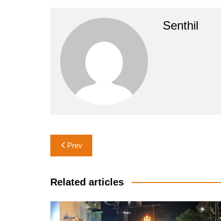
Senthil
Post
Prev
navigation
Related articles