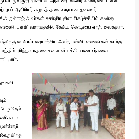
ருப்பெரும்புதூர் நகராட்சி அரசினர் மகளிர் மேல்நிலைப்பள்ளி,
ெற்றோர் ஆசிரியர் கழகத் தலைவருமான தலைவர்
A.அருள்ராஜ் அவர்கள் சுதந்திர தின நிகழ்ச்சியில் கலந்து
ண்டு, பள்ளி வளாகத்தில் தேசிய கொடியை ஏற்றி வைத்தார்.
தந்திர தின சிறப்புரையாற்றிய அவர், பள்ளி மாணவிகள் கடந்த
ாலத்தில் புரிந்த சாதனைகளை விளக்கி மாணவர்களை
ராட்டினர்.
ுவக்கி
ும்,
 பெருமிதம்
்மணிகளாக,
 முன்னேறி
ைவேறுகிறது