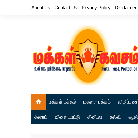
Skip
About Us
Contact Us
Privacy Policy
Disclaimer
to
content
மக்கள் பக்கம்
மகளிர் பக்கம்
விழிப்புணர
க்ரைம்
விளையாட்டு
சினிமா
கல்வி
ஆன்