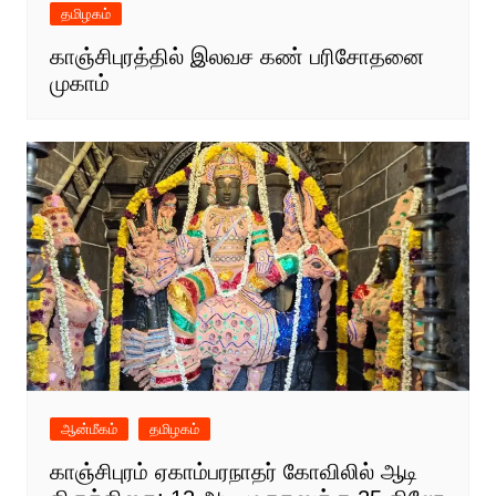
தமிழகம்
காஞ்சிபுரத்தில் இலவச கண் பரிசோதனை
முகாம்
ஆன்மீகம்
தமிழகம்
காஞ்சிபுரம் ஏகாம்பரநாதர் கோவிலில் ஆடி