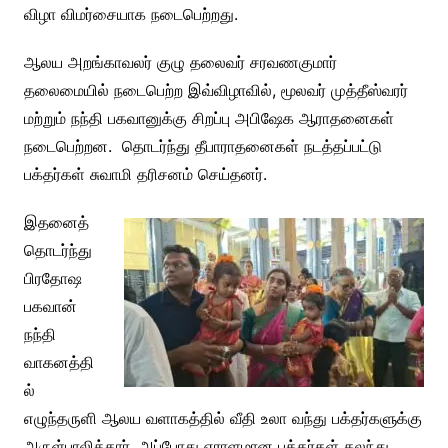
விழா விமர்சையாக நடைபெற்றது.
ஆலய அறங்காவலர் குழு தலைவர் சரவணகுமார்
தலைமையில் நடைபெற்ற இவ்விழாவில், மூலவர் முத்தீஸ்வரர்
மற்றும் நந்தி பகவானுக்கு சிறப்பு அபிஷேக ஆராதனைகள்
நடைபெற்றன. தொடர்ந்து தீபாராதனைகள் நடத்தப்பட்டு
பக்தர்கள் சுவாமி தரிசனம் செய்தனர்.
இதனைத்
தொடர்ந்து
பிரதோஷ
பகவான்
நந்தி
வாகனத்தி
ல்
எழுந்தருளி ஆலய வளாகத்தில் வீதி உலா வந்து பக்தர்களுக்கு
அருள்பாலித்தார். அப்போது ஏராளமான பக்தர்கள் கலந்து