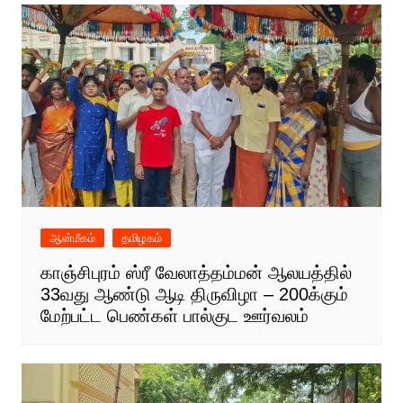
ஆன்மீகம்
தமிழகம்
காஞ்சிபுரம் ஸ்ரீ வேலாத்தம்மன் ஆலயத்தில்
33வது ஆண்டு ஆடி திருவிழா – 200க்கும்
மேற்பட்ட பெண்கள் பால்குட ஊர்வலம்