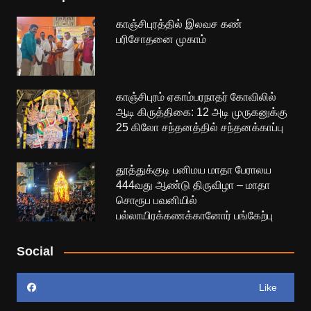
காஞ்சிபுரத்தில் இலவச கண்
பரிசோதனை முகாம்
காஞ்சிபுரம் ஏகாம்பரநாதர் கோவிலில்
ஆடி கிருத்திகை: 12 அடி முருகனுக்கு
25 கிலோ சந்தனத்தில் சந்தனக்காப்பு
தூத்துக்குடி பனிமய மாதா பேராலய
444வது ஆண்டு திருவிழா – மாதா
சொரூப பவனியில்
பல்லாயிரக்கணக்கானோர் பங்கேற்பு
Social
Like