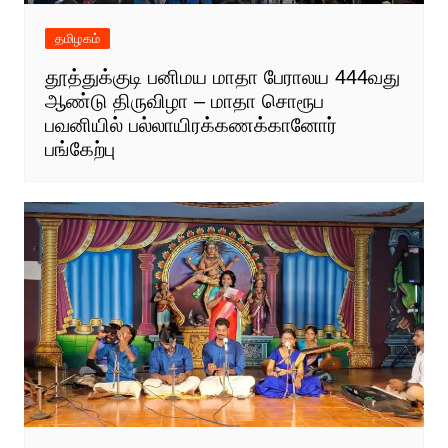
தமிழகம்
தூத்துக்குடி பனிமய மாதா பேராலய 444வது
ஆண்டு திருவிழா – மாதா சொரூப
பவனியில் பல்லாயிரக்கணக்கானோர்
பங்கேற்பு