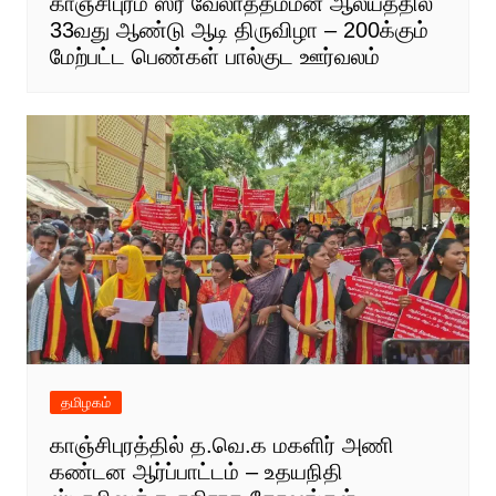
காஞ்சிபுரம் ஸ்ரீ வேலாத்தம்மன் ஆலயத்தில்
33வது ஆண்டு ஆடி திருவிழா – 200க்கும்
மேற்பட்ட பெண்கள் பால்குட ஊர்வலம்
தமிழகம்
காஞ்சிபுரத்தில் த.வெ.க மகளிர் அணி
கண்டன ஆர்ப்பாட்டம் – உதயநிதி