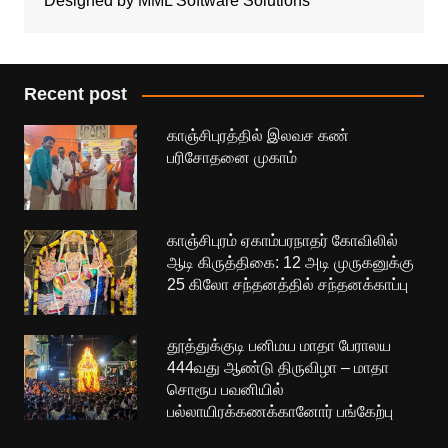
Designed by MML Software Solutions
Recent post
காஞ்சிபுரத்தில் இலவச கண்
பரிசோதனை முகாம்
காஞ்சிபுரம் ஏகாம்பரநாதர் கோவிலில்
ஆடி கிருத்திகை: 12 அடி முருகனுக்கு
25 கிலோ சந்தனத்தில் சந்தனக்காப்பு
தூத்துக்குடி பனிமய மாதா பேராலய
444வது ஆண்டு திருவிழா – மாதா
சொரூப பவனியில்
பல்லாயிரக்கணக்கானோர் பங்கேற்பு