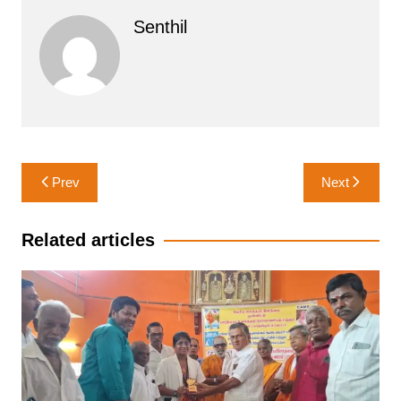
Senthil
Post
Prev
Next
navigation
Related articles