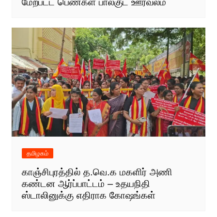
மேற்பட்ட பெண்கள் பால்குட ஊர்வலம்
தமிழகம்
காஞ்சிபுரத்தில் த.வெ.க மகளிர் அணி
கண்டன ஆர்ப்பாட்டம் – உதயநிதி
ஸ்டாலினுக்கு எதிராக கோஷங்கள்