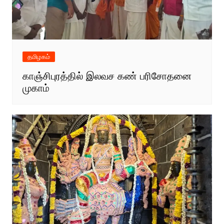
தமிழகம்
காஞ்சிபுரத்தில் இலவச கண் பரிசோதனை
முகாம்