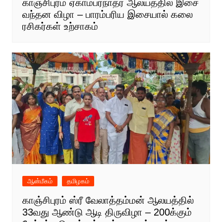
காஞ்சிபுரம் ஏகாம்பரநாதர் ஆலயத்தில் இசை
வந்தன விழா – பாரம்பரிய இசையால் கலை
ரசிகர்கள் உற்சாகம்
ஆன்மீகம்
தமிழகம்
காஞ்சிபுரம் ஸ்ரீ வேலாத்தம்மன் ஆலயத்தில்
33வது ஆண்டு ஆடி திருவிழா – 200க்கும்