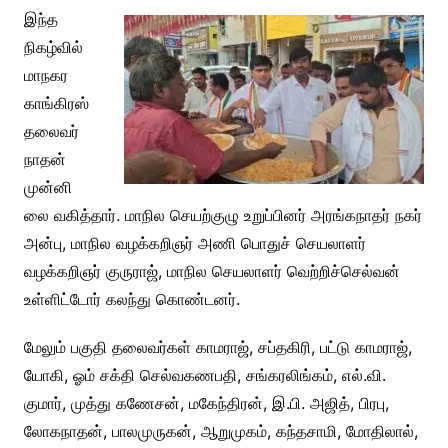
இந்த
நிகழ்வில்
மாநகர
காங்கிரஸ்
தலைவர்
நாதன்
முன்னி
லை வகித்தார். மாநில செயற்குழு உறுப்பினர் அரங்கநாதர் நகர்
அன்பு, மாநில வழக்கறிஞர் அணி பொதுச் செயலாளர்
வழக்கறிஞர் குருராஜ், மாநில செயலாளர் வெற்றிச்செல்வன்
உள்ளிட்டோர் கலந்து கொண்டனர்.
மேலும் பகுதி தலைவர்கள் காமராஜ், சப்தகிரி, பட்டு காமராஜ்,
யோகி, ஓம் சக்தி செல்வகணபதி, சங்கரலிங்கம், எல்.வி.
குமார், முத்து கணேசன், மகேந்திரன், இ.பி. அஜித், பிரபு,
லோகநாதன், பாலமுருகன், ஆறுமுகம், கந்தசாமி, மோதிலால்,