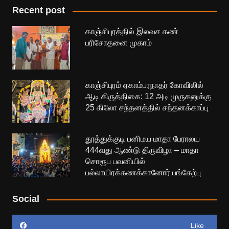
Recent post
காஞ்சிபுரத்தில் இலவச கண்
பரிசோதனை முகாம்
காஞ்சிபுரம் ஏகாம்பரநாதர் கோவிலில்
ஆடி கிருத்திகை: 12 அடி முருகனுக்கு
25 கிலோ சந்தனத்தில் சந்தனக்காப்பு
தூத்துக்குடி பனிமய மாதா பேராலய
444வது ஆண்டு திருவிழா – மாதா
சொரூப பவனியில்
பல்லாயிரக்கணக்கானோர் பங்கேற்பு
Social
Like