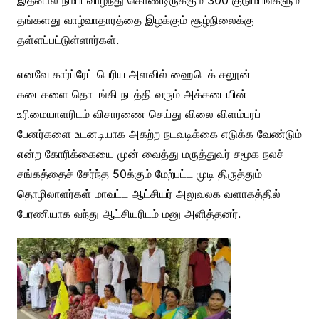
இதனால் நம்பி வாழ்ந்து கொண்டிருக்கும் 300 குடும்பங்களும்
தங்களது வாழ்வாதாரத்தை இழக்கும் சூழ்நிலைக்கு
தள்ளப்பட்டுள்ளார்கள்.
எனவே கார்ப்ரேட் பெரிய அளவில் ஹைடெக் சலூன்
கடைகளை தொடங்கி நடத்தி வரும் அக்கடையின்
உரிமையாளரிடம் விசாரணை செய்து விலை விளம்பரப்
பேனர்களை உடனடியாக அகற்ற நடவடிக்கை எடுக்க வேண்டும்
என்ற கோரிக்கையை முன் வைத்து மருத்துவர் சமூக நலச்
சங்கத்தைச் சேர்ந்த 50க்கும் மேற்பட்ட முடி திருத்தும்
தொழிலாளர்கள் மாவட்ட ஆட்சியர் அலுவலக வளாகத்தில்
பேரணியாக வந்து ஆட்சியரிடம் மனு அளித்தனர்.