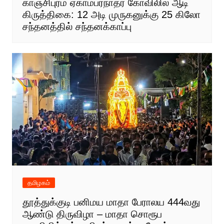
காஞ்சிபுரம் ஏகாம்பரநாதர் கோவிலில் ஆடி
கிருத்திகை: 12 அடி முருகனுக்கு 25 கிலோ
சந்தனத்தில் சந்தனக்காப்பு
தமிழகம்
தூத்துக்குடி பனிமய மாதா பேராலய 444வது
ஆண்டு திருவிழா – மாதா சொரூப