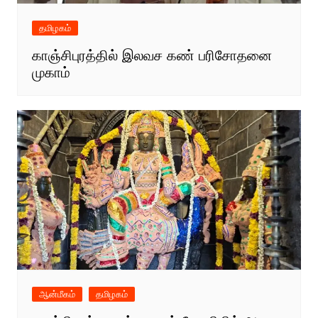
தமிழகம்
காஞ்சிபுரத்தில் இலவச கண் பரிசோதனை
முகாம்
ஆன்மீகம்
தமிழகம்