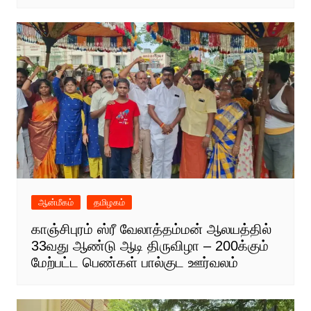
ஆன்மீகம்
தமிழகம்
காஞ்சிபுரம் ஸ்ரீ வேலாத்தம்மன் ஆலயத்தில்
33வது ஆண்டு ஆடி திருவிழா – 200க்கும்
மேற்பட்ட பெண்கள் பால்குட ஊர்வலம்