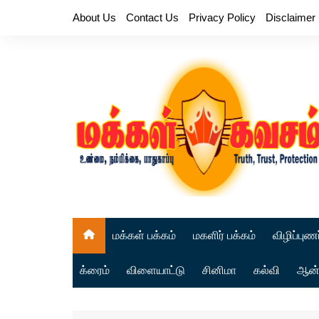
Skip
About Us
Contact Us
Privacy Policy
Disclaimer
to
content
மக்கள் பக்கம்
மகளிர் பக்கம்
விழிப்புணர
க்ரைம்
விளையாட்டு
சினிமா
கல்வி
ஆன்