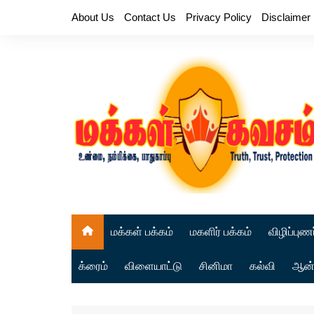
Skip
About Us
Contact Us
Privacy Policy
Disclaimer
to
content
மக்கள் பக்கம்
மகளிர் பக்கம்
விழிப்புணர
க்ரைம்
விளையாட்டு
சினிமா
கல்வி
ஆன்