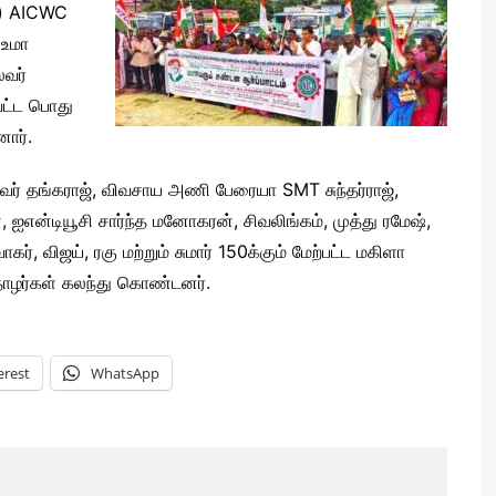
் ) AICWC
 உமா
ைவர்
வட்ட பொது
ார்.
ர் தங்கராஜ், விவசாய அணி பேரையா SMT சுந்தர்ராஜ்,
், ஐஎன்டியூசி சார்ந்த மனோகரன், சிவலிங்கம், முத்து ரமேஷ்,
கர், விஜய், ரகு மற்றும் சுமார் 150க்கும் மேற்பட்ட மகிளா
தோழர்கள் கலந்து கொண்டனர்.
erest
WhatsApp