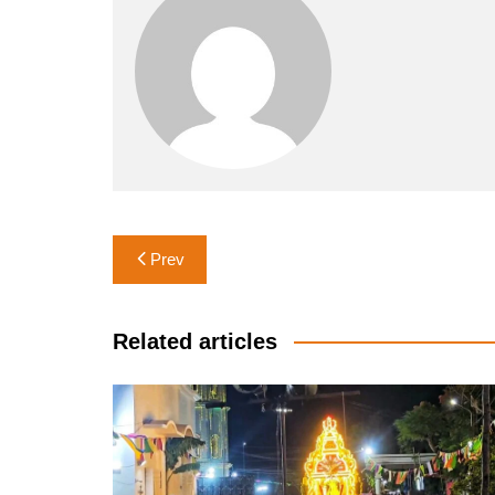
Post
Prev
navigation
Related articles