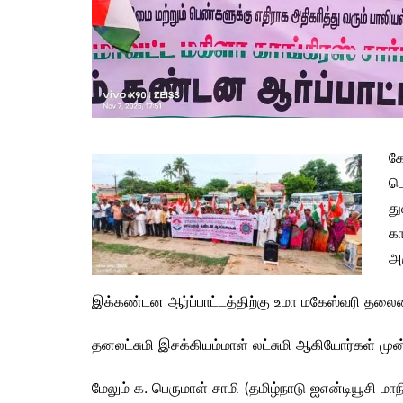
க
பெ
து
கா
அ
இக்கண்டன ஆர்ப்பாட்டத்திற்கு உமா மகேஸ்வரி தலைம
தனலட்சுமி இசக்கியம்மாள் லட்சுமி ஆகியோர்கள் மு
மேலும் க. பெருமாள் சாமி (தமிழ்நாடு ஐஎன்டியூசி மா