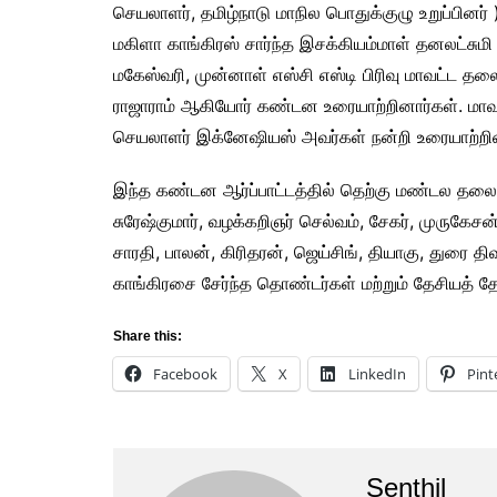
செயலாளர், தமிழ்நாடு மாநில பொதுக்குழு உறுப்பினர
மகிளா காங்கிரஸ் சார்ந்த இசக்கியம்மாள் தனலட்சுமி
மகேஸ்வரி, முன்னாள் எஸ்சி எஸ்டி பிரிவு மாவட்ட தல
ராஜாராம் ஆகியோர் கண்டன உரையாற்றினார்கள். மா
செயலாளர் இக்னேஷியஸ் அவர்கள் நன்றி உரையாற்றின
இந்த கண்டன ஆர்ப்பாட்டத்தில் தெற்கு மண்டல தலைவ
சுரேஷ்குமார், வழக்கறிஞர் செல்வம், சேகர், முருகேசன
சாரதி, பாலன், கிரிதரன், ஜெய்சிங், தியாகு, துரை திவா
காங்கிரசை சேர்ந்த தொண்டர்கள் மற்றும் தேசியத் 
Share this:
Facebook
X
LinkedIn
Pint
Senthil