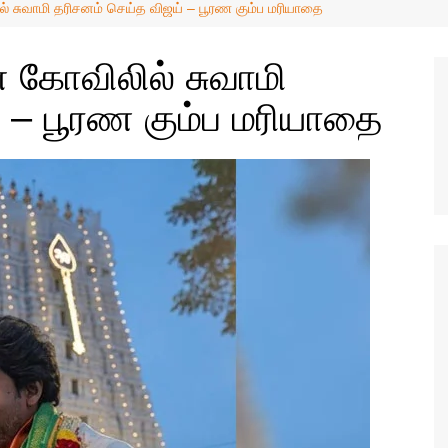
வேலைவாய்ப்பு
ில் சுவாமி தரிசனம் செய்த விஜய் – பூரண கும்ப மரியாதை
ஜோதிடம்
ன் கோவிலில் சுவாமி
மருத்துவம்
 – பூரண கும்ப மரியாதை
விவசாயம்
அறிவியல்
தொழில்நுட்பம்
கார்ட்டூன்ஸ்
வர்த்தகம்