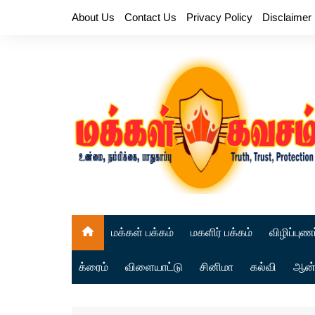
Skip
About Us
Contact Us
Privacy Policy
Disclaimer
to
content
மக்கள் பக்கம்
மகளிர் பக்கம்
விழிப்புணர
க்ரைம்
விளையாட்டு
சினிமா
கல்வி
ஆன்