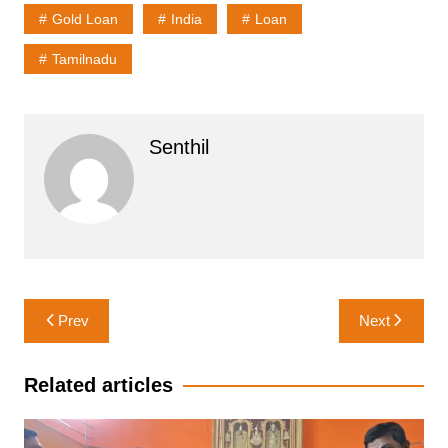
Gold Loan
India
Loan
Tamilnadu
Senthil
Post
Prev
Next
navigation
Related articles