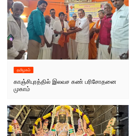
தமிழகம்
காஞ்சிபுரத்தில் இலவச கண் பரிசோதனை
முகாம்