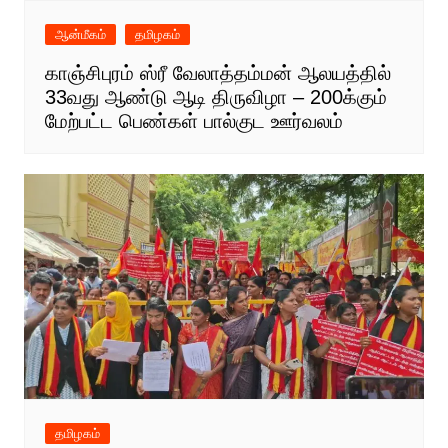
ஆன்மீகம்
தமிழகம்
காஞ்சிபுரம் ஸ்ரீ வேலாத்தம்மன் ஆலயத்தில்
33வது ஆண்டு ஆடி திருவிழா – 200க்கும்
மேற்பட்ட பெண்கள் பால்குட ஊர்வலம்
தமிழகம்