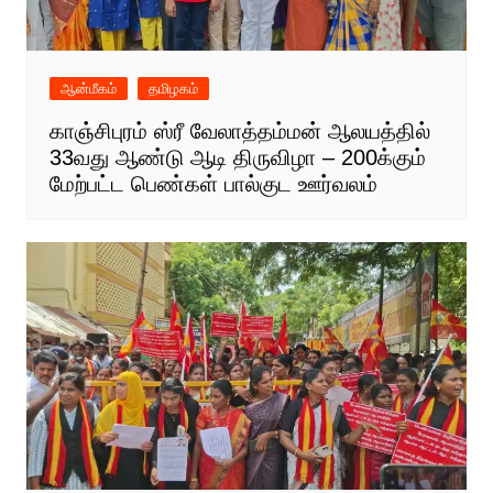
ஆன்மீகம்
தமிழகம்
காஞ்சிபுரம் ஸ்ரீ வேலாத்தம்மன் ஆலயத்தில்
33வது ஆண்டு ஆடி திருவிழா – 200க்கும்
மேற்பட்ட பெண்கள் பால்குட ஊர்வலம்