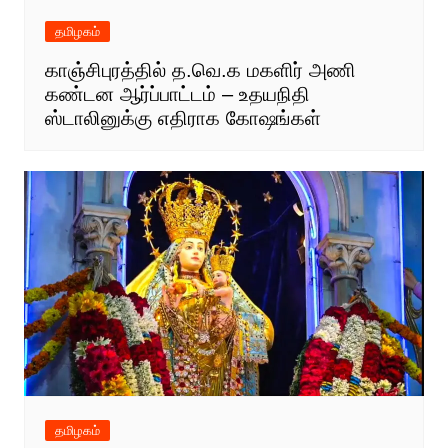
தமிழகம்
காஞ்சிபுரத்தில் த.வெ.க மகளிர் அணி
கண்டன ஆர்ப்பாட்டம் – உதயநிதி
ஸ்டாலினுக்கு எதிராக கோஷங்கள்
தமிழகம்