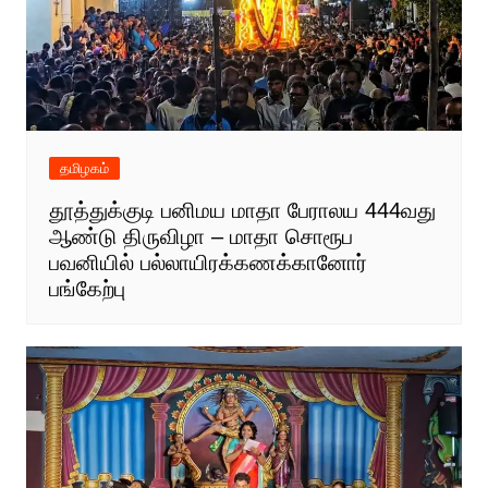
தமிழகம்
தூத்துக்குடி பனிமய மாதா பேராலய 444வது
ஆண்டு திருவிழா – மாதா சொரூப
பவனியில் பல்லாயிரக்கணக்கானோர்
பங்கேற்பு