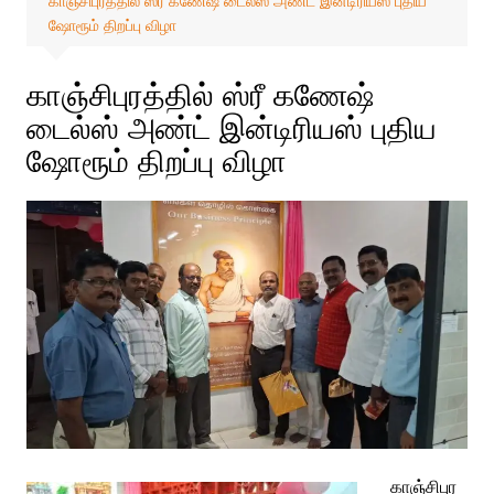
காஞ்சிபுரத்தில் ஸ்ரீ கணேஷ் டைல்ஸ் அண்ட் இன்டிரியஸ் புதிய
ஷோரூம் திறப்பு விழா
காஞ்சிபுரத்தில் ஸ்ரீ கணேஷ்
டைல்ஸ் அண்ட் இன்டிரியஸ் புதிய
ஷோரூம் திறப்பு விழா
காஞ்சிபுர