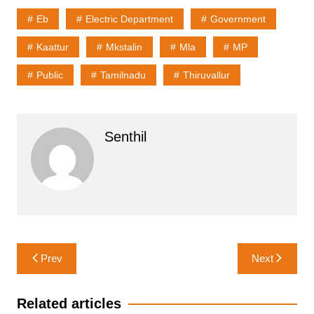
Eb
Electric Department
Government
Kaattur
Mkstalin
Mla
MP
Public
Tamilnadu
Thiruvallur
Senthil
Post
Prev
Next
navigation
Related articles