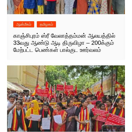
ஆன்மீகம்
தமிழகம்
காஞ்சிபுரம் ஸ்ரீ வேலாத்தம்மன் ஆலயத்தில்
33வது ஆண்டு ஆடி திருவிழா – 200க்கும்
மேற்பட்ட பெண்கள் பால்குட ஊர்வலம்