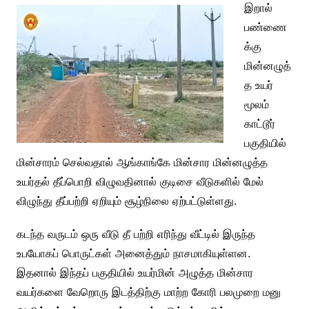
இறால்
பண்ணை
க்கு
மின்னழுத்
த உயர்
மூலம்
காட்டூர்
பகுதியில்
மின்சாரம் செல்வதால் ஆங்காங்கே மின்சார மின்னழுத்த
உயர்தல் தீப்பொறி விழுவதினால் குடிசை வீடுகளில் மேல்
விழுந்து தீப்பற்றி ஏறியும் சூழ்நிலை ஏற்பட்டுள்ளது.
கடந்த வருடம் ஒரு வீடு தீ பற்றி எரிந்து வீட்டில் இருந்த
உபயோகப் பொருட்கள் அனைத்தும் நாசமாகியுள்ளன.
இதனால் இந்தப் பகுதியில் உயர்மின் அழுத்த மின்சார
வயர்களை வேறொரு இடத்திற்கு மாற்ற கோரி பலமுறை மனு