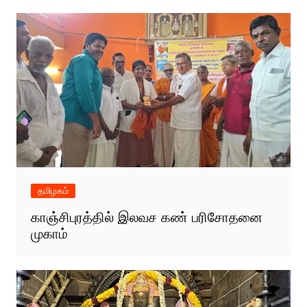
தமிழகம்
காஞ்சிபுரத்தில் இலவச கண் பரிசோதனை
முகாம்