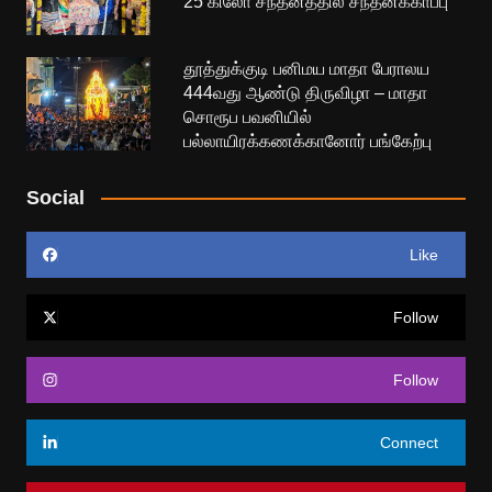
25 கிலோ சந்தனத்தில் சந்தனக்காப்பு
தூத்துக்குடி பனிமய மாதா பேராலய
444வது ஆண்டு திருவிழா – மாதா
சொரூப பவனியில்
பல்லாயிரக்கணக்கானோர் பங்கேற்பு
Social
Like
Follow
Follow
Connect