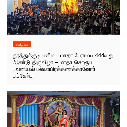
தமிழகம்
தூத்துக்குடி பனிமய மாதா பேராலய 444வது
ஆண்டு திருவிழா – மாதா சொரூப
பவனியில் பல்லாயிரக்கணக்கானோர்
பங்கேற்பு