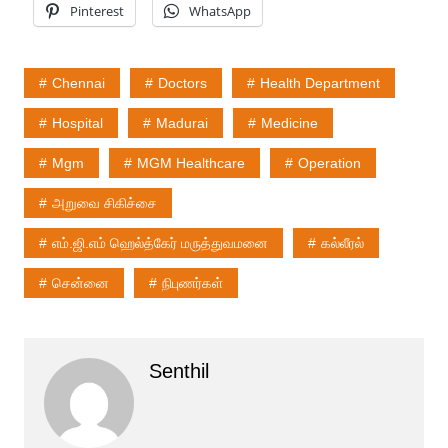
Pinterest
WhatsApp
Chennai
Doctors
Health Department
Hospital
Madurai
Medicine
Mgm
MGM Healthcare
Operation
அறுவை சிகிச்சை
எம்.ஜி.எம் ஹெல்த்கேர் மருத்துவமனை
கல்லீரல்
சென்னை
நிபுணர்கள்
Senthil