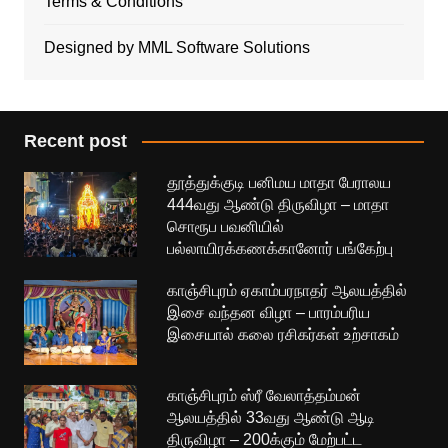
Terms & Conditions
Designed by MML Software Solutions
Recent post
தூத்துக்குடி பனிமய மாதா பேராலய
444வது ஆண்டு திருவிழா – மாதா
சொரூப பவனியில்
பல்லாயிரக்கணக்கானோர் பங்கேற்பு
காஞ்சிபுரம் ஏகாம்பரநாதர் ஆலயத்தில்
இசை வந்தன விழா – பாரம்பரிய
இசையால் கலை ரசிகர்கள் உற்சாகம்
காஞ்சிபுரம் ஸ்ரீ வேலாத்தம்மன்
ஆலயத்தில் 33வது ஆண்டு ஆடி
திருவிழா – 200க்கும் மேற்பட்ட