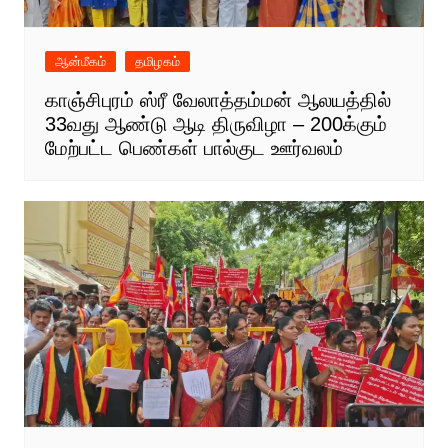
ஆன்மீகம்
தமிழகம்
காஞ்சிபுரம் ஸ்ரீ வேலாத்தம்மன் ஆலயத்தில்
33வது ஆண்டு ஆடி திருவிழா – 200க்கும்
மேற்பட்ட பெண்கள் பால்குட ஊர்வலம்