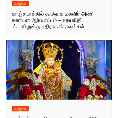
தமிழகம்
காஞ்சிபுரத்தில் த.வெ.க மகளிர் அணி
கண்டன ஆர்ப்பாட்டம் – உதயநிதி
ஸ்டாலினுக்கு எதிராக கோஷங்கள்
தமிழகம்