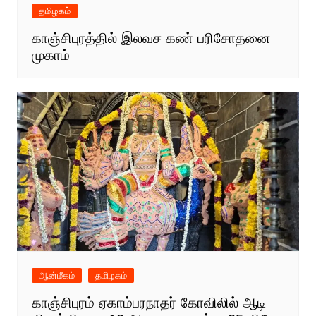
தமிழகம்
காஞ்சிபுரத்தில் இலவச கண் பரிசோதனை
முகாம்
ஆன்மீகம்
தமிழகம்
காஞ்சிபுரம் ஏகாம்பரநாதர் கோவிலில் ஆடி