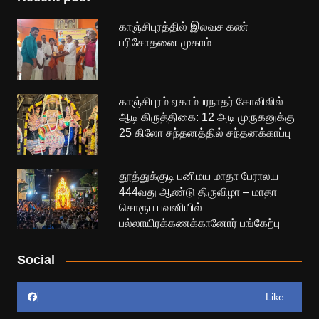
காஞ்சிபுரத்தில் இலவச கண்
பரிசோதனை முகாம்
காஞ்சிபுரம் ஏகாம்பரநாதர் கோவிலில்
ஆடி கிருத்திகை: 12 அடி முருகனுக்கு
25 கிலோ சந்தனத்தில் சந்தனக்காப்பு
தூத்துக்குடி பனிமய மாதா பேராலய
444வது ஆண்டு திருவிழா – மாதா
சொரூப பவனியில்
பல்லாயிரக்கணக்கானோர் பங்கேற்பு
Social
Like