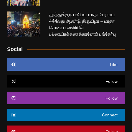
தூத்துக்குடி பனிமய மாதா பேராலய
444வது ஆண்டு திருவிழா – மாதா
சொரூப பவனியில்
பல்லாயிரக்கணக்கானோர் பங்கேற்பு
Social
Like
Follow
Follow
Connect
Follow