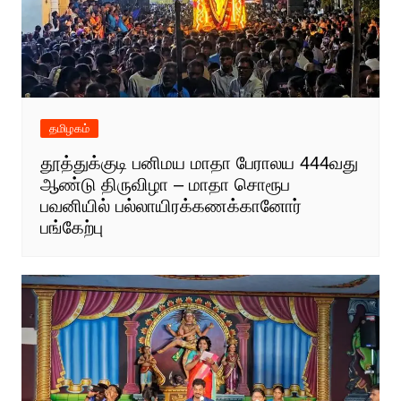
தமிழகம்
தூத்துக்குடி பனிமய மாதா பேராலய 444வது
ஆண்டு திருவிழா – மாதா சொரூப
பவனியில் பல்லாயிரக்கணக்கானோர்
பங்கேற்பு