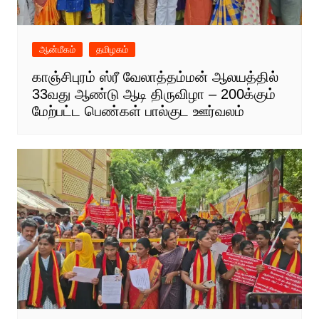
ஆன்மீகம்
தமிழகம்
காஞ்சிபுரம் ஸ்ரீ வேலாத்தம்மன் ஆலயத்தில்
33வது ஆண்டு ஆடி திருவிழா – 200க்கும்
மேற்பட்ட பெண்கள் பால்குட ஊர்வலம்