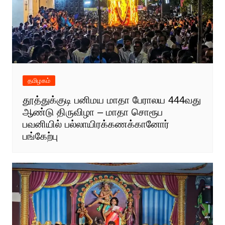
தமிழகம்
தூத்துக்குடி பனிமய மாதா பேராலய 444வது
ஆண்டு திருவிழா – மாதா சொரூப
பவனியில் பல்லாயிரக்கணக்கானோர்
பங்கேற்பு