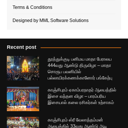
Terms & Conditions
Designed by MML Software Solutions
Recent post
தூத்துக்குடி பனிமய மாதா பேராலய
444வது ஆண்டு திருவிழா – மாதா
சொரூப பவனியில்
பல்லாயிரக்கணக்கானோர் பங்கேற்பு
காஞ்சிபுரம் ஏகாம்பரநாதர் ஆலயத்தில்
இசை வந்தன விழா – பாரம்பரிய
இசையால் கலை ரசிகர்கள் உற்சாகம்
காஞ்சிபுரம் ஸ்ரீ வேலாத்தம்மன்
ஆலயத்தில் 33வது ஆண்டு ஆடி