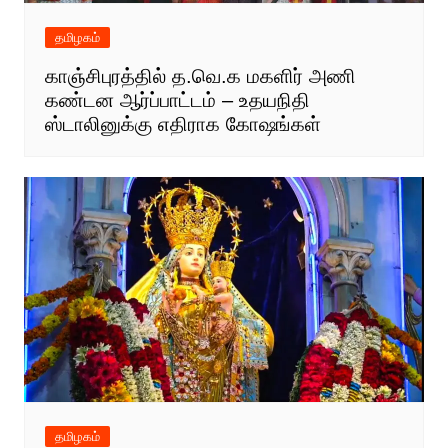
தமிழகம்
காஞ்சிபுரத்தில் த.வெ.க மகளிர் அணி
கண்டன ஆர்ப்பாட்டம் – உதயநிதி
ஸ்டாலினுக்கு எதிராக கோஷங்கள்
தமிழகம்