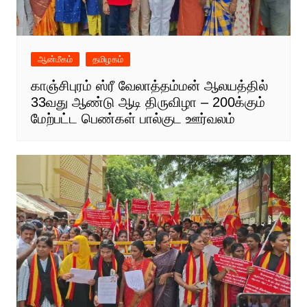
ஆன்மீகம்
தமிழகம்
காஞ்சிபுரம் ஸ்ரீ வேலாத்தம்மன் ஆலயத்தில்
33வது ஆண்டு ஆடி திருவிழா – 200க்கும்
மேற்பட்ட பெண்கள் பால்குட ஊர்வலம்